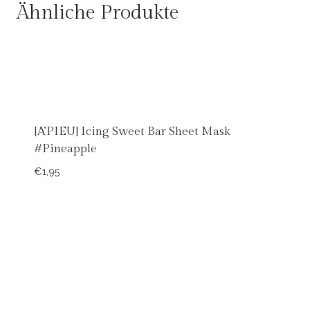
€4,50
€3,90.
Ähnliche Produkte
[A’PIEU] Icing Sweet Bar Sheet Mask
#Pineapple
€
1,95