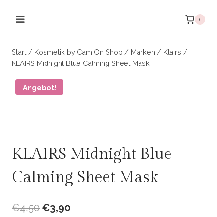
Zum
Inhalt
0
springen
Start
/
Kosmetik by Cam On Shop
/
Marken
/
Klairs
/
KLAIRS Midnight Blue Calming Sheet Mask
Angebot!
KLAIRS Midnight Blue
Calming Sheet Mask
Ursprünglicher
Aktueller
€
4,50
€
3,90