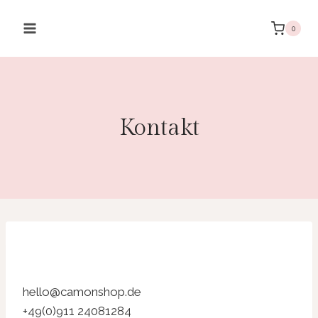
Zum
Inhalt
0
springen
Kontakt
hello@camonshop.de
+49(0)911 24081284