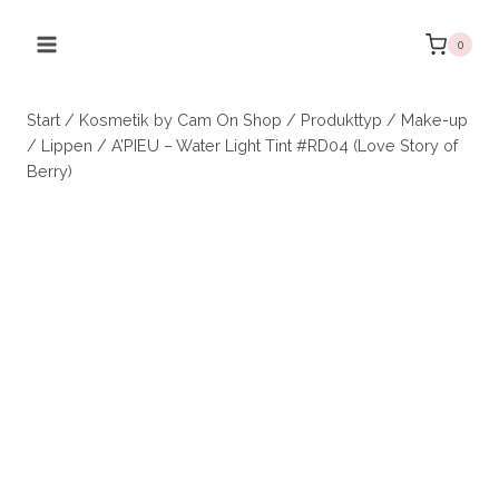
Zum
Inhalt
0
springen
Start
/
Kosmetik by Cam On Shop
/
Produkttyp
/
Make-up
/
Lippen
/
A’PIEU – Water Light Tint #RD04 (Love Story of
Berry)