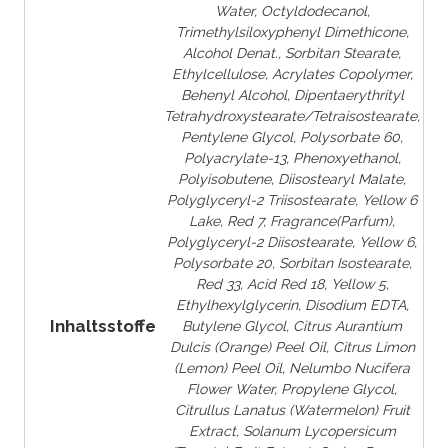
Water, Octyldodecanol,
Trimethylsiloxyphenyl Dimethicone,
Alcohol Denat., Sorbitan Stearate,
Ethylcellulose, Acrylates Copolymer,
Behenyl Alcohol, Dipentaerythrityl
Tetrahydroxystearate/Tetraisostearate,
Pentylene Glycol, Polysorbate 60,
Polyacrylate-13, Phenoxyethanol,
Polyisobutene, Diisostearyl Malate,
Polyglyceryl-2 Triisostearate, Yellow 6
Lake, Red 7, Fragrance(Parfum),
Polyglyceryl-2 Diisostearate, Yellow 6,
Polysorbate 20, Sorbitan Isostearate,
Red 33, Acid Red 18, Yellow 5,
Ethylhexylglycerin, Disodium EDTA,
Inhaltsstoffe
Butylene Glycol, Citrus Aurantium
Dulcis (Orange) Peel Oil, Citrus Limon
(Lemon) Peel Oil, Nelumbo Nucifera
Flower Water, Propylene Glycol,
Citrullus Lanatus (Watermelon) Fruit
Extract, Solanum Lycopersicum