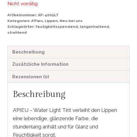
Nicht vorrätig
Artikelnummer:
AP-4005LT
Kategorien:
A'Pieu
,
Lippen
,
Neu bei uns
Schlagwörter:
feutigkeitsspendend
,
langanhaltend
,
strahlend
Beschreibung
Zusätzliche Information
Rezensionen (0)
Beschreibung
A’PIEU – Water Light Tint verleiht den Lippen
eine lebendige, glänzende Farbe, die
stundenlang anhält und für Glanz und
Feuchtigkeit sorgt.