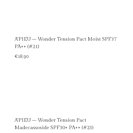
A’PIEU – Wonder Tension Pact Moist SPF37
PA++ (#21)
€
18,90
A’PIEU – Wonder Tension Pact
Madecassoside SPF30+ PA++ (#23)