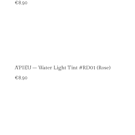
€
8,90
A’PIEU – Water Light Tint #RD01 (Rose)
€
8,90