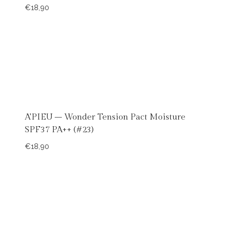
€
18,90
A’PIEU – Wonder Tension Pact Moisture
SPF37 PA++ (#23)
€
18,90